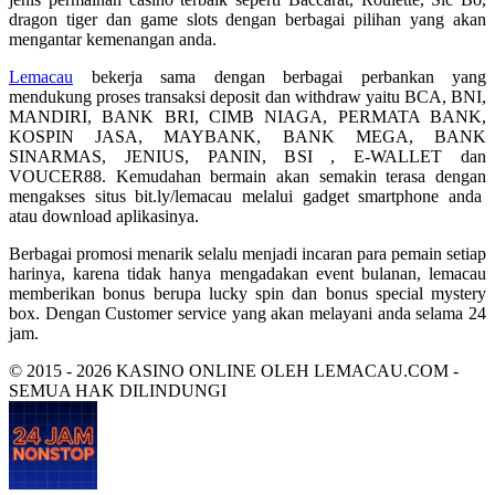
dragon tiger dan game slots dengan berbagai pilihan yang akan
mengantar kemenangan anda.
Lemacau
bekerja sama dengan berbagai perbankan yang
mendukung proses transaksi deposit dan withdraw yaitu BCA, BNI,
MANDIRI, BANK BRI, CIMB NIAGA, PERMATA BANK,
KOSPIN JASA, MAYBANK, BANK MEGA, BANK
SINARMAS, JENIUS, PANIN, BSI , E-WALLET dan
VOUCER88. Kemudahan bermain akan semakin terasa dengan
mengakses situs bit.ly/lemacau melalui gadget smartphone anda
atau download aplikasinya.
Berbagai promosi menarik selalu menjadi incaran para pemain setiap
harinya, karena tidak hanya mengadakan event bulanan, lemacau
memberikan bonus berupa lucky spin dan bonus special mystery
box. Dengan Customer service yang akan melayani anda selama 24
jam.
© 2015 - 2026 KASINO ONLINE OLEH LEMACAU.COM -
SEMUA HAK DILINDUNGI