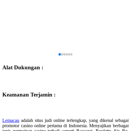
Alat Dukungan :
Keamanan Terjamin :
Lemacau
adalah situs judi online terlengkap, yang dikenal sebagai
promotor casino online pertama di Indonesia. Menyajikan berbagai
jenis permainan casino terbaik seperti Baccarat, Roulette, Sic Bo,