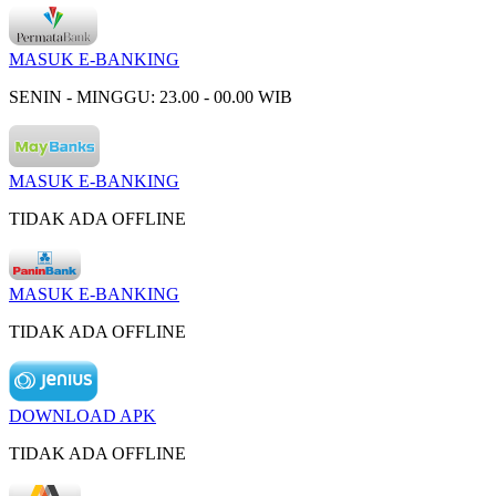
MASUK E-BANKING
SENIN - MINGGU: 23.00 - 00.00 WIB
MASUK E-BANKING
TIDAK ADA OFFLINE
MASUK E-BANKING
TIDAK ADA OFFLINE
DOWNLOAD APK
TIDAK ADA OFFLINE