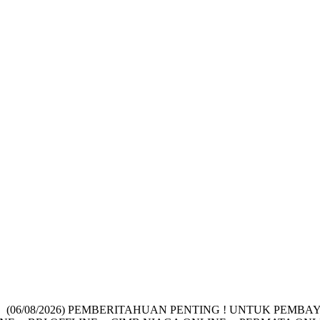
..
(06/08/2026)
PEMBERITAHUAN PENTING ! UNTUK PEMBAYA