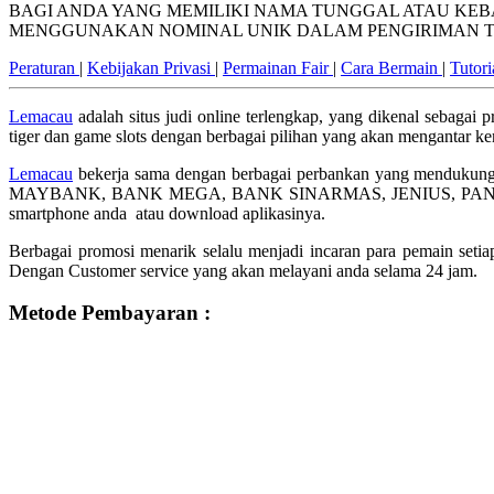
BAGI ANDA YANG MEMILIKI NAMA TUNGGAL ATAU KEBA
MENGGUNAKAN NOMINAL UNIK DALAM PENGIRIMAN TRANSFE
Peraturan
|
Kebijakan Privasi
|
Permainan Fair
|
Cara Bermain
|
Tutori
Lemacau
adalah situs judi online terlengkap, yang dikenal sebagai 
tiger dan game slots dengan berbagai pilihan yang akan mengantar 
Lemacau
bekerja sama dengan berbagai perbankan yang mendu
MAYBANK, BANK MEGA, BANK SINARMAS, JENIUS, PANIN, BSI ,
smartphone anda atau download aplikasinya.
Berbagai promosi menarik selalu menjadi incaran para pemain seti
Dengan Customer service yang akan melayani anda selama 24 jam.
Metode Pembayaran :