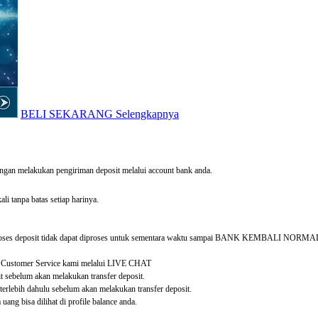
BELI SEKARANG
Selengkapnya
engan melakukan pengiriman deposit melalui account bank anda.
i tanpa batas setiap harinya.
posit tidak dapat diproses untuk sementara waktu sampai BANK KEMBALI NORMA
ngi Customer Service kami melalui LIVE CHAT
it sebelum akan melakukan transfer deposit.
 terlebih dahulu sebelum akan melakukan transfer deposit.
uang bisa dilihat di profile balance anda.