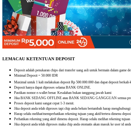
LEMACAU KETENTUAN DEPOSIT
Deposit adalah penukaran chips dari transfer uang asli untuk bermain dalam game d
Minimal Deposit = 50.000 IDR
Maximal untuk 1 kali melakukan deposit Rp 500.000.000 dan dapat deposit berkali-kal
Deposit hanya dapat diproses selama BANK ONLINE.
Pastikan nomor e-wallet benar. Kesalahan bukan tanggung jawab kami
Jika BANK SEDANG OFFLINE atau BANK SEDANG GANGGUAN semua proses de
Proses deposit kami sangat cepat 1-3 menit.
Jika deposit anda telah diproses tapi chip anda belum bertambah harap menghubu
Harap selalu melihat/memperhatikan rekening tujuan yang aktif/tertera dimenu depos
Perhatikan rekening yang aktif dimenu deposit. Harap selalu melihat rekening tujuan
Jika deposit anda telah diproses maka chip anda otomatis akan masuk ke user id anda 